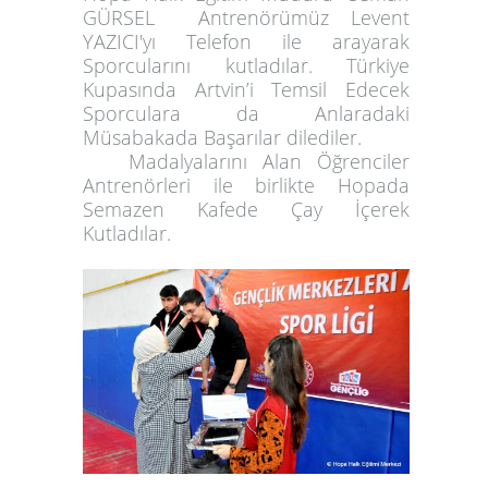
GÜRSEL
Antrenörümüz Levent
YAZICI'yı Telefon ile arayarak
Sporcularını kutladılar. Türkiye
Kupasında Artvin’i Temsil Edecek
Sporculara da Anlaradaki
Müsabakada Başarılar dilediler.
Madalyalarını Alan Öğrenciler
Antrenörleri ile birlikte Hopada
Semazen Kafede Çay İçerek
Kutladılar.