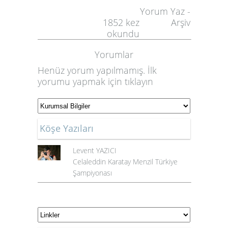
Yorum Yaz
-
1852
kez
Arşiv
okundu
Yorumlar
Henüz yorum yapılmamış. İlk
yorumu yapmak için
tıklayın
Köşe Yazıları
Levent YAZICI
Celaleddin Karatay Menzil Türkiye
Şampiyonası