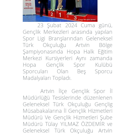
23 Şubat 2024 Cuma günü,
Gençlik Merkezleri arasında yapılan
Spor Ligi Branşlarından
Geleneksel
Türk Okçuluğu
Artvin Bölge
Şampiyonasında Hopa Halk Eğitim
Merkezi Kursiyerleri Aynı zamanda
Hopa Gençlik Spor Kulübü
Sporcuları Olan Beş Sporcu
Madalyaları Topladı.
Artvin İlçe Gençlik Spor İl
Müdürlüğü Tesislerinde düzenlenen
Geleneksel Türk Okçuluğu Gençlig
Müsabakalarına İl Gençlik Hizmetleri
Müdürü Ve Gençlik Hizmetleri Şube
Müdürü
Tülay YILMAZ ÖZDEMİR
ve
Geleneksel Türk Okçuluğu Artvin