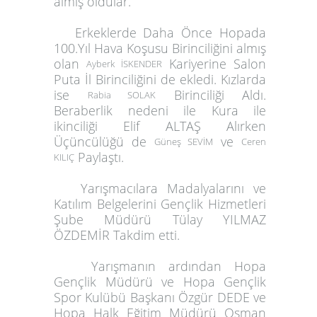
almış oldular.
Erkeklerde Daha Önce Hopada
100.Yıl Hava Koşusu Birinciliğini almış
olan
Kariyerine Salon
Ayberk İSKENDER
Puta İl Birinciliğini de ekledi. Kızlarda
ise
Birinciliği Aldı.
Rabia SOLAK
Beraberlik nedeni ile Kura ile
ikinciliği
Elif ALTAŞ
Alırken
Üçüncülüğü de
ve
Güneş SEVİM
Ceren
Paylaştı.
KILIÇ
Yarışmacılara Madalyalarını ve
Katılım Belgelerini Gençlik Hizmetleri
Şube Müdürü
Tülay YILMAZ
ÖZDEMİR
Takdim etti.
Yarışmanın ardından Hopa
Gençlik Müdürü ve Hopa Gençlik
Spor Kulübü Başkanı
Özgür DEDE
ve
Hopa Halk Eğitim Müdürü
Osman