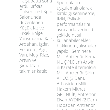
10.Şubatta sona
Sporcuların
erdi. Kafkas
uygulamalı olarak
Üniversitesi Spor
katıldığı seminerde,
Salonunda
fiziki, Psikolojik
düzenlenen
performanslarını
Küçük Kız ve
aynı anda verimli bir
Erkek Bölge
şekilde nasıl
Yarışmasına Kars,
kullanabilecekleri
Ardahan, Iğdır,
hakkında çalışmalar
Erzurum, Ağrı,
yapıldı. Seminere
Van, Muş, Rize,
Milli Antrenör Kemal
Artvin ve
KILIÇ,(4.Dan) Artvin
Şırnak’tan
ili Karate il temsilcisi
takımlar katıldı.
Milli Antrenör Şirin
Ali ÖZ (3.Dan),
Arhaviden Milli
Hakem Mithat
GELİNCİK, Antrenör
Elvan AYDIN (2.Dan)
Hopadan Antrenör