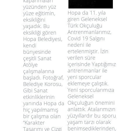
kapanmaları
yüzünden yüz
Hopa da 11. yıla
yüze eğitimin,
giren Geleneksel
eksikliğini
Türk Okçuluğu
yaşadık. Bu
Antrenmanlarımız,
eksikliği gören
Covid 19 Salgını
Hopa Belediyesi,
nedeni ile
kendi
ertelenmiştir. İzin
bünyesinde
verilen süre
çeşitli Sanat
içerisinde Yaptığımız
Atölye
antrenmanlar ile
çalışmalarına
yeni sporcular
başladı. Fotoğraf,
eklemeye çalıştık.
Belediye Korosu,
Yeni sporcularımıza
Gibi Sanat
Geleneksel
etkinliklerinin
Okçuluğun önemini
yanında Hopa da
anlattık. Atalarımızın
hiç yapılmamış
yüzyıllardır bu sporu
bir çalışma olan
yaşam tarzı olarak
“Karakter
benimsediklerinden,
Tasarımı ve Cizgi