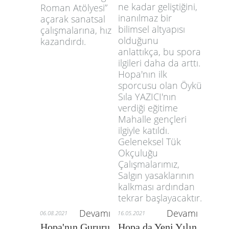
ne kadar geliştiğini,
Roman Atölyesi”
inanılmaz bir
açarak sanatsal
bilimsel altyapısı
çalışmalarına, hız
olduğunu
kazandırdı.
anlattıkça, bu spora
ilgileri daha da arttı.
Hopa'nın ilk
sporcusu olan Öykü
Sıla YAZICI'nın
verdiği eğitime
Mahalle gençleri
ilgiyle katıldı.
Geleneksel Tük
Okçuluğu
Çalışmalarımız,
Salgın yasaklarının
kalkması ardından
tekrar başlayacaktır.
Devamı
Devamı
06.08.2021
16.05.2021
Hopa'nın Gururu
Hopa da Yeni Yılın