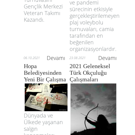
ve pandemi
Gençlik Merkezi
sürecinin etkisiyle
Veteran Takımı
gerçekleştirilemeyen
Kazandı.
plaj voleybolu
turnuvaları, camia
tarafından en
beğenilen
organizasyonlardır.
Devamı
Devamı
06.10.2021
23.08.2021
Hopa
2021 Geleneksel
Belediyesinden
Türk Okçuluğu
Yeni Bir Çalışma
Çalışmaları
Dünyada ve
Ülkede yaşanan
salgın