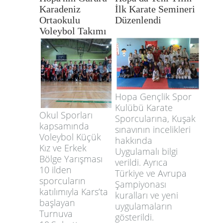
Karadeniz
İlk Karate Semineri
Ortaokulu
Düzenlendi
Voleybol Takımı
Hopa Gençlik Spor
Kulübü Karate
Okul Sporları
Sporcularına, Kuşak
kapsamında
sınavının incelikleri
Voleybol Küçük
hakkında
Kız ve Erkek
Uygulamalı bilgi
Bölge Yarışması
verildi. Ayrıca
10 ilden
Türkiye ve Avrupa
sporcuların
Şampiyonası
katılımıyla Kars’ta
kuralları ve yeni
başlayan
uygulamaların
Turnuva
gösterildi.