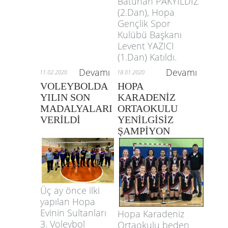
Batuhan PAKYILDIZ
(2.Dan), Hopa
Gençlik Spor
Kulübü Başkanı
Levent YAZICI
(1.Dan) Katıldı.
Devamı
Devamı
11.02.2020
18.01.2020
VOLEYBOLDA
HOPA
YILIN SON
KARADENİZ
MADALYALARI
ORTAOKULU
VERİLDİ
YENİLGİSİZ
ŞAMPİYON
Üç ay önce ilki
yapılan Hopa
Evinin Sultanları
Hopa Karadeniz
3. Voleybol
Ortaokulu beden