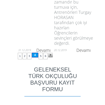
zamandır bu
turnuva için,
Antrenörleri Turgay
HORASAN
tarafından çok iyi
hazırlan
Öğrencilerin
sevinçleri görülmeye
değerdi.
Devamı
Devamı
31.12.2019
20.12.2019
4
1
2
3
5
6
GELENEKSEL
TÜRK OKÇULUĞU
BAŞVURU KAYIT
FORMU