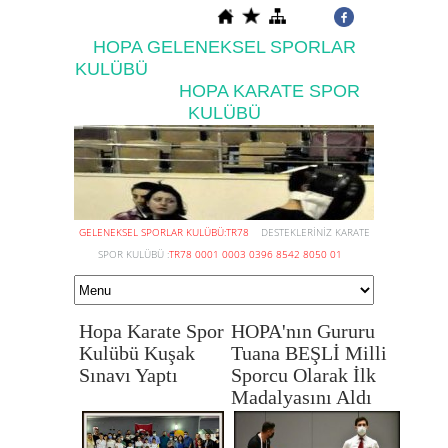
HOPA GELENEKSEL SPORLAR
KULÜBÜ
HOPA KARATE SPOR
KULÜBÜ
GELENEKSEL SPORLAR KULÜBÜ:TR78
DESTEKLERİNİZ KARATE
SPOR KULÜBÜ :
TR78 0001 0003 0396 8542 8050 01
Hopa Karate Spor
HOPA'nın Gururu
Hopa Eskrim
Kulübü Kuşak
Tuana BEŞLİ Milli
www.hopagsk.org.tr
Sınavı Yaptı
Sporcu Olarak İlk
Madalyasını Aldı