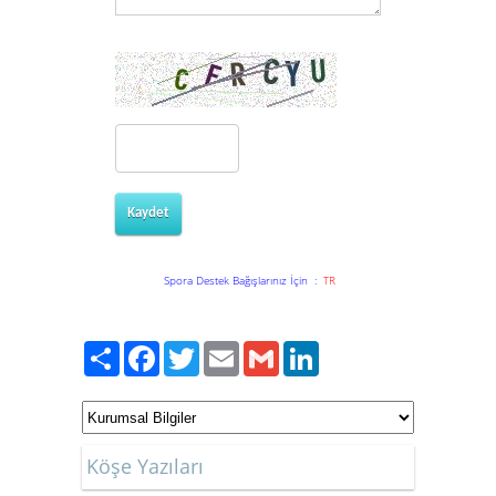
Kaydet
Spora Destek Bağışlarınız İçin
:
TR
Paylaş
Facebook
Twitter
Email
Gmail
LinkedIn
Köşe Yazıları