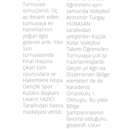
Turnuvası
öğretmeni aynı
sonuçlandı. Üç
zamanda Voleybol
ay devam eden
Antrenör Turgay
turnuvaya ev
HORASAN
hanımlarının
tarafından
yoğun ilgisi
yetiştirilen Küçük
giderek arttı. Yılın
Kızlar Voleybol
Son
Takımı Öğrencileri
turnuvasında
Turnuvaya çok iyi
Final maçına
hazırlanmışlardı.
çıkan tüm
Geçen yıl Ağrı da
oyunculara ve
Düzenlenen Bölge
Hakemlere Hopa
elemeleri de de
Gençlik Spor
Karadeniz
Kulübü Başkanı
Ortaokulu 1.
Levent YAZICI
Olmuştu. Bu yılda
Tarafından hatıra
Bölge
madalyası verildi.
Şampiyonasının
favorisi olduğunu
gösterdi. Uzun