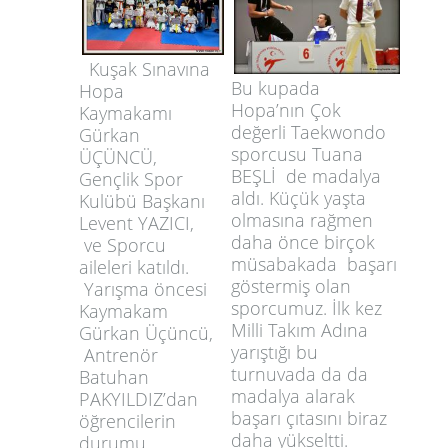
Kuşak Sınavına
Bu kupada
Hopa
Hopa’nın Çok
Kaymakamı
değerli Taekwondo
Gürkan
sporcusu Tuana
ÜÇÜNCÜ,
BEŞLİ de madalya
Gençlik Spor
aldı. Küçük yaşta
Kulübü Başkanı
olmasına rağmen
Levent YAZICI,
daha önce birçok
ve Sporcu
müsabakada başarı
aileleri katıldı.
göstermiş olan
Yarışma öncesi
sporcumuz. İlk kez
Kaymakam
Milli Takım Adına
Gürkan Üçüncü,
yarıştığı bu
Antrenör
turnuvada da da
Batuhan
madalya alarak
PAKYILDIZ’dan
başarı çıtasını biraz
öğrencilerin
daha yükseltti.
durumu