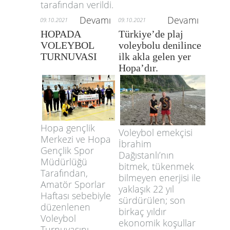
tarafından verildi.
Devamı
Devamı
09.10.2021
09.10.2021
HOPADA
Türkiye’de plaj
VOLEYBOL
voleybolu denilince
TURNUVASI
ilk akla gelen yer
Hopa’dır.
Hopa gençlik
Voleybol emekçisi
Merkezi ve Hopa
İbrahim
Gençlik Spor
Dağıstanlı’nın
Müdürlüğü
bitmek, tükenmek
Tarafından,
bilmeyen enerjisi ile
Amatör Sporlar
yaklaşık 22 yıl
Haftası sebebiyle
sürdürülen; son
düzenlenen
birkaç yıldır
Voleybol
ekonomik koşullar
Turnuvasını