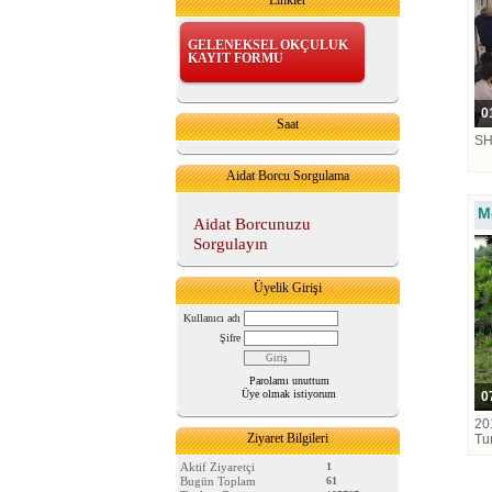
Linkler
GELENEKSEL OKÇULUK
KAYIT FORMU
01
Saat
SH
Aidat Borcu Sorgulama
M
Aidat Borcunuzu
Sorgulayın
Üyelik Girişi
Kullanıcı adı
Şifre
Parolamı unuttum
Üye olmak istiyorum
07
20
Ziyaret Bilgileri
Tu
Aktif Ziyaretçi
1
Bugün Toplam
61