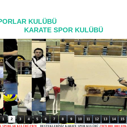
NEKSEL SPORLAR K
KARATE SPOR KULÜBÜ
1
2
3
4
5
6
7
8
9
10
11
12
13
14
15
L SPORLAR KULÜBÜ:TR78
DESTEKLERİNİZ KARATE SPOR KULÜBÜ :
TR78 0001 0003 039