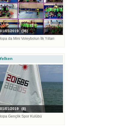
01/01/2019 (36)
opa da Mini Voleybolun İlk Yılları
Yelken
01/01/2019 (8)
Hopa Gençlik Spor Kulübü