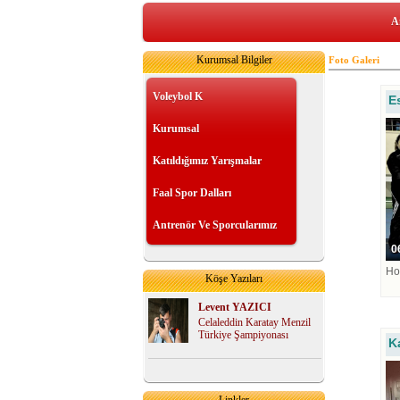
A
Kurumsal Bilgiler
Foto Galeri
Voleybol K
E
Kurumsal
Katıldığımız Yarışmalar
Faal Spor Dalları
Antrenör Ve Sporcularımız
06
Ho
Köşe Yazıları
Levent YAZICI
Celaleddin Karatay Menzil
Türkiye Şampiyonası
K