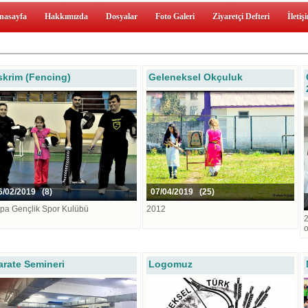
nasayfa
Hakkımızda
Dosyalar
Foto Galeri
Ziyaretçi Defteri
İletiş
skrim (Fencing)
Geleneksel Okçuluk
/02/2019 (8)
07/04/2019 (25)
pa Gençlik Spor Kulübü
2012
2
o
arate Semineri
Logomuz