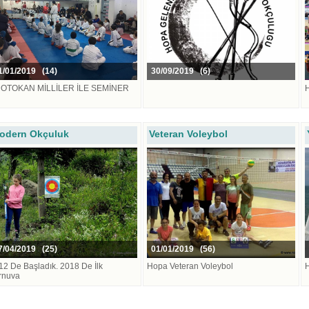
/01/2019 (14)
30/09/2019 (6)
OTOKAN MİLLİLER İLE SEMİNER
H
odern Okçuluk
Veteran Voleybol
/04/2019 (25)
01/01/2019 (56)
12 De Başladık. 2018 De İlk
Hopa Veteran Voleybol
rnuva