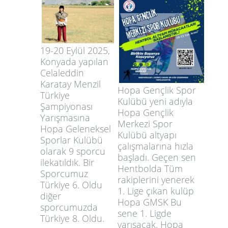
19-20 Eylül 2025,
Konyada yapılan
Celaleddin
Karatay Menzil
Hopa Gençlik Spor
Türkiye
Kulübü yeni adıyla
Şampiyonası
Hopa Gençlik
Yarışmasına
Merkezi Spor
Hopa Geleneksel
Kulübü altyapı
Sporlar Kulübü
çalışmalarına hızla
olarak 9 sporcu
başladı. Geçen sen
ilekatıldık. Bir
Hentbolda Tüm
Sporcumuz
rakiplerini yenerek
Türkiye 6. Oldu
1. Lige çıkan kulüp
diğer
Hopa GMSK Bu
sporcumuzda
sene 1. Ligde
Türkiye 8. Oldu.
yarışacak. Hopa