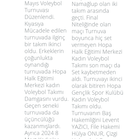
Mayıs Voleybol
Namağlup olan iki
Turnuvası
takım arasında
Düzenlendi.
geçti. Final
Kıyasıya
Niteliğinde olan
Mücadele edilen
maçı Turnuva
turnuvada ilginç
boyunca hiç set
bir takım ikinci
vermeyen Hopa
oldu. Erkeklerin
Halk Eğitimi Merkezi
çoğunlukta
Kadın Voleybol
oynandığı
Takımı son maçı da
turnuvada Hopa
Set kaybetmeden
Halk Eğitimi
aldı. Turnuvayı ikinci
Merkezi kadın
olarak bitiren Hopa
Voleybol Takımı
Gençlik Spor Kulübü
Damgasını vurdu.
Kadın Voleybol
Geçen seneki
Takımı oldu.
turnuvada da
Turnuvanın Baş
üçüncülüğü
Hakemliğini Levent
kazanmışlardı.
YAZICI, File Hakemi
Ayrıca 2024 8
Hülya ONUR, Çizgi