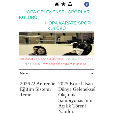
HOPA GELENEKSEL SPORLAR
KULÜBÜ
HOPA KARATE SPOR
KULÜBÜ
GELENEKSEL SPORLAR KULÜBÜ:TR78
DESTEKLERİNİZ KARATE
SPOR KULÜBÜ :
TR78 0001 0003 0396 8542 8050 01
2026 /2 Antrenör
2025 Kore Ulsan
Hopa Eskrim
Eğitim Sistemi
Dünya Geleneksel
www.hopagsk.org.tr
Temel
Okçuluk
Şampiyonası'nın
Açılık Töreni
Yapıldı.