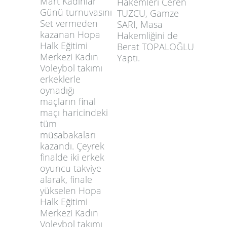
Mart Kadınlar
Hakemleri Ceren
Günü turnuvasını
TUZCU, Gamze
Set vermeden
SARI, Masa
kazanan Hopa
Hakemliğini de
Halk Eğitimi
Berat TOPALOĞLU
Merkezi Kadın
Yaptı.
Voleybol takımı
erkeklerle
oynadığı
maçların final
maçı haricindeki
tüm
müsabakaları
kazandı. Çeyrek
finalde iki erkek
oyuncu takviye
alarak, finale
yükselen Hopa
Halk Eğitimi
Merkezi Kadın
Voleybol takımı