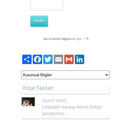
Kaydet
Spora Destek Bağışlarınız İçin
:
TR
Paylaş
Facebook
Twitter
Email
Gmail
LinkedIn
Köşe Yazıları
Levent YAZICI
Celaleddin Karatay Menzil Türkiye
Şampiyonası