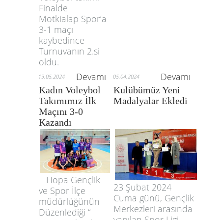
Finalde
Motkialap Spor’a
3-1 maçı
kaybedince
Turnuvanın 2.si
oldu.
Devamı
Devamı
19.05.2024
05.04.2024
Kadın Voleybol
Kulübümüz Yeni
Takımımız İlk
Madalyalar Ekledi
Maçını 3-0
Kazandı
Hopa Gençlik
23 Şubat 2024
ve Spor İlçe
Cuma günü, Gençlik
müdürlüğünün
Merkezleri arasında
Düzenlediği “
yapılan Spor Ligi