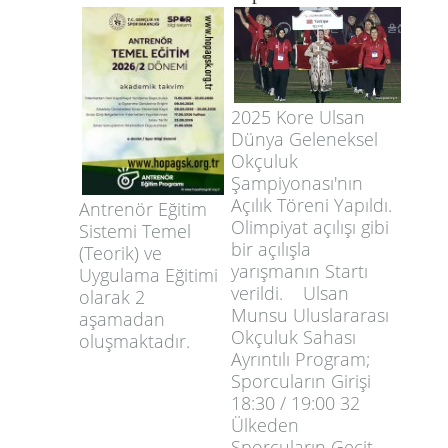
2025 Kore Ulsan
Dünya Geleneksel
Okçuluk
Şampiyonası'nın
Açılık Töreni Yapıldı.
Antrenör Eğitim
Olimpiyat açılışı gibi
Sistemi Temel
bir açılışla
(Teorik) ve
yarışmanın Startı
Uygulama Eğitimi
verildi. Ulsan
olarak 2
Munsu Uluslararası
aşamadan
Okçuluk Sahası
oluşmaktadır.
Ayrıntılı Program;
Sporcuların Girişi
18:30 / 19:00 32
Ülkeden
Sporcuların Geçit