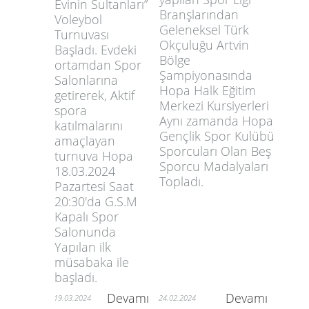
Evinin Sultanları”
Branşlarından
Voleybol
Geleneksel Türk
Turnuvası
Okçuluğu Artvin
Başladı. Evdeki
Bölge
ortamdan Spor
Şampiyonasında
Salonlarına
Hopa Halk Eğitim
getirerek, Aktif
Merkezi Kursiyerleri
spora
Aynı zamanda Hopa
katılmalarını
Gençlik Spor Kulübü
amaçlayan
Sporcuları Olan Beş
turnuva Hopa
Sporcu Madalyaları
18.03.2024
Topladı.
Pazartesi Saat
20:30'da G.S.M
Kapalı Spor
Salonunda
Yapılan ilk
müsabaka ile
başladı.
Devamı
Devamı
19.03.2024
24.02.2024