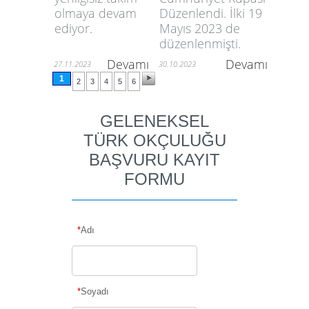
Düzenlendi. İlki 19
olmaya devam
Mayıs 2023 de
ediyor.
düzenlenmişti.
Devamı
Devamı
27.11.2023
30.10.2023
1
2
3
4
5
6
GELENEKSEL
TÜRK OKÇULUĞU
BAŞVURU KAYIT
FORMU
*
Adı
*
Soyadı