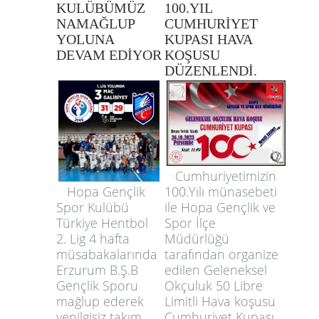
KULÜBÜMÜZ
100.YIL
NAMAĞLUP
CUMHURİYET
YOLUNA
KUPASI HAVA
DEVAM EDİYOR
KOŞUSU
DÜZENLENDİ.
Cumhuriyetimizin
100.Yılı münasebeti
Hopa Gençlik
ile Hopa Gençlik ve
Spor Kulübü
Spor İlçe
Türkiye Hentbol
Müdürlüğü
2. Lig 4 hafta
tarafından organize
müsabakalarında
edilen Geleneksel
Erzurum B.Ş.B
Okçuluk 50 Libre
Gençlik Sporu
Limitli Hava koşusu
mağlup ederek
Cumhuriyet Kupası
yenilgisiz takım