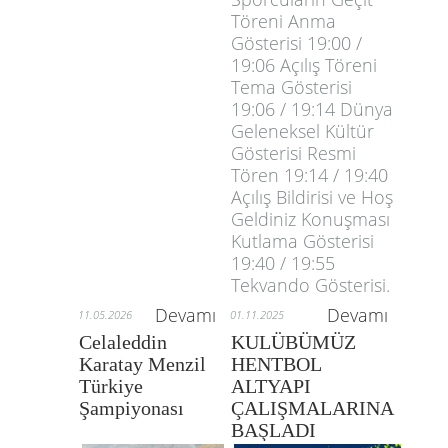
Töreni Anma
Gösterisi 19:00 /
19:06 Açılış Töreni
Tema Gösterisi
19:06 / 19:14 Dünya
Geleneksel Kültür
Gösterisi Resmi
Tören 19:14 / 19:40
Açılış Bildirisi ve Hoş
Geldiniz Konuşması
Kutlama Gösterisi
19:40 / 19:55
Tekvando Gösterisi.
Devamı
Devamı
11.05.2026
01.11.2025
Celaleddin
KULÜBÜMÜZ
Karatay Menzil
HENTBOL
Türkiye
ALTYAPI
Şampiyonası
ÇALIŞMALARINA
BAŞLADI