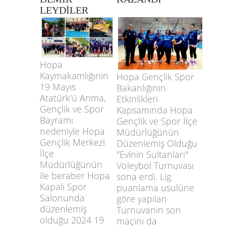
LEYDİLER
Hopa
Kaymakamlığının
Hopa Gençlik Spor
19 Mayıs
Bakanlığının
Atatürk'ü Anma,
Etkinlikleri
Gençlik ve Spor
Kapsamında Hopa
Bayramı
Gençlik ve Spor İlçe
nedeniyle Hopa
Müdürlüğünün
Gençlik Merkezi
Düzenlemiş Olduğu
İlçe
"Evinin Sultanları"
Müdürlüğünün
Voleybol Turnuvası
ile beraber Hopa
sona erdi. Lig
Kapalı Spor
puanlama usulüne
Salonunda
göre yapılan
düzenlemiş
Turnuvanın son
olduğu 2024 19
maçını da