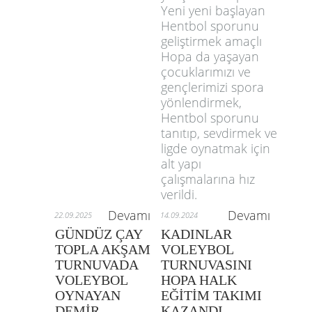
Yeni yeni başlayan
Hentbol sporunu
geliştirmek amaçlı
Hopa da yaşayan
çocuklarımızı ve
gençlerimizi spora
yönlendirmek,
Hentbol sporunu
tanıtıp, sevdirmek ve
ligde oynatmak için
alt yapı
çalışmalarına hız
verildi.
Devamı
Devamı
22.09.2025
14.09.2024
GÜNDÜZ ÇAY
KADINLAR
TOPLA AKŞAM
VOLEYBOL
TURNUVADA
TURNUVASINI
VOLEYBOL
HOPA HALK
OYNAYAN
EĞİTİM TAKIMI
DEMİR
KAZANDI